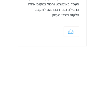
העסק באינטרנט והכול במקום אחד!
ניהול
החבילה נבנית בהתאם לתקציב
קמפיין
הלקוח וצרכי העסק.
ממומן
אתרים
ופיתוח
בנייה,
עיצוב
ותפעול
אתרים
ודפי
נחיתה
בניית
אתרים
דפי
נחיתה
ניהול
ותפעול