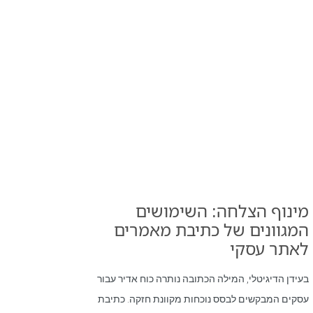
אנו
נהפוך
את
החזון
שלך
למציאו
נספק
לך
מעטפת
אינטרנט
הכוללת
מינוף הצלחה: השימושים
בניית
תשתיות,
המגוונים של כתיבת מאמרים
שיווק,
לאתר עסקי
פרסום,
ניהול
בעידן הדיגיטלי, המילה הכתובה נותרה כוח אדיר עבור
ותפעול
במחירים
עסקים המבקשים לבסס נוכחות מקוונת חזקה. כתיבת