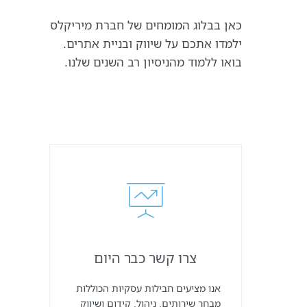
ליצירת
גרפי
קשר
כאן בבלוג המומחים של חברת מיריקלס
פיתוח
מוצרים
ילמדו אתכם על שיווק ובניית אתרים.
דיגיטלי
בואו ללמוד מהניסיון רב השנים שלנו.
ההודעה
שלך
שיווק
ופרסום
באינטרנט
נעזור
לך
להשיג
יותר
לקוחות
ולהגדיל
הכנסות
קידום
אתרים
צרו קשר כבר היום
שיווק
בפייסב
אנו מציעים חבילות עסקיות הכוללות
שיווק
מבחר שירותים, ניהול, קידום ושיווק
במייל