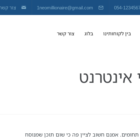
054-123456
1neomillionaire@gmail.com
צור קשר
בין לקוחותינו
בלוג
צור קשר
אתרים
 אינטרנט
עיצובים
וגרפיקה
דפי
נחיתה
דפים
עסקיים
תחומים. אמנם חשוב לציין פה כי שום תוכן שמנוסח