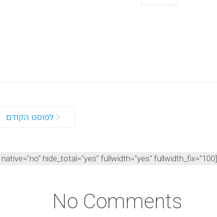
לפוסט הקודם
[easy-share counters=1 counter_pos="inside" native="no" hide_total="yes" fullwidth="yes" fullwidth_fix="100"]
No Comments