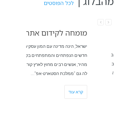
מהבלוג |
לכל הפוסטים
לאתרי
מומחה לקידום אתרים
ישראל, הינה מדינה עם המון עסקים
נטרנט הינו רחב
חדשים הנפתחים והמתפתחים בקצב
ם. אמנם חשוב
מהיר, אנשים רבים מחוץ לארץ קוראים
ן שמנוסח בצורה
לה גם "ממלכת הסטארט-אפ".…
קרא עוד