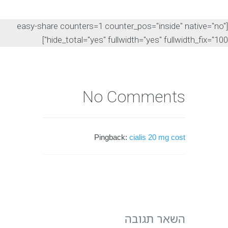
[easy-share counters=1 counter_pos="inside" native="no"
hide_total="yes" fullwidth="yes" fullwidth_fix="100"]
No Comments
Pingback:
cialis 20 mg cost
השאר תגובה